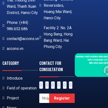
Trai, Thuong Dinh
Reversides,
Ward, Thanh Xuan
Hoang Mai Ward,
District, Hanoi City
Hanoi City
Phone: (+84)
Facility 2: No. 2A
986.652.686
Hong Bang, Hong
contact@accons.vn
Bang Ward, Hai
Phong City
accons.vn
CATEGORY
CONTACT FOR
CONSULTATION
Introduce
Field of operation
Project
Register
News