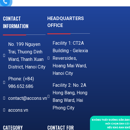
CONTACT
HEADQUARTERS
INFORMATION
OFFICE
Facility 1: CT2A
No. 199 Nguyen
Building - Gelexia
Trai, Thuong Dinh
Reversides,
Ward, Thanh Xuan
Hoang Mai Ward,
District, Hanoi City
Hanoi City
Phone: (+84)
Facility 2: No. 2A
986.652.686
Hong Bang, Hong
contact@accons.vn
Bang Ward, Hai
Phong City
accons.vn
CATEGORY
CONTACT FOR