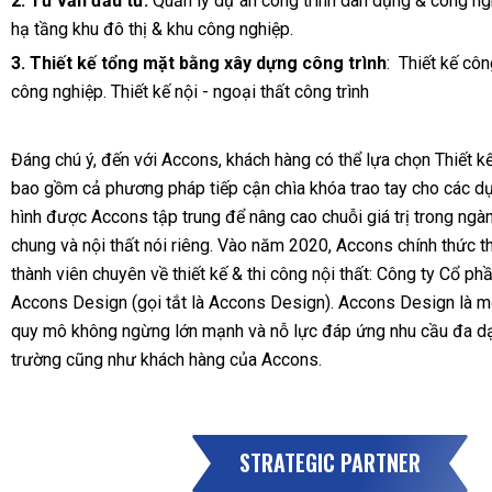
2. Tư vấn đầu tư:
Quản lý dự án công trình dân dụng & công ngh
hạ tầng khu đô thị & khu công nghiệp.
3.
Thiết kế tổng mặt bằng xây dựng công trình
: Thiết kế côn
công nghiệp. Thiết kế nội - ngoại thất công trình
Đáng chú ý, đến với Accons, khách hàng có thể lựa chọn Thiết k
bao gồm cả phương pháp tiếp cận chìa khóa trao tay cho các d
hình được Accons tập trung để nâng cao chuỗi giá trị trong ngà
chung và nội thất nói riêng. Vào năm 2020, Accons chính thức t
thành viên chuyên về thiết kế & thi công nội thất: Công ty Cổ p
Accons Design (gọi tắt là Accons Design). Accons Design là 
quy mô không ngừng lớn mạnh và nỗ lực đáp ứng nhu cầu đa dạ
trường cũng như khách hàng của Accons.
STRATEGIC PARTNER