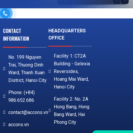
CONTACT
HEADQUARTERS
INFORMATION
OFFICE
Facility 1: CT2A
No. 199 Nguyen
Building - Gelexia
Trai, Thuong Dinh
Reversides,
Ward, Thanh Xuan
Hoang Mai Ward,
District, Hanoi City
Hanoi City
Phone: (+84)
Facility 2: No. 2A
986.652.686
Hong Bang, Hong
contact@accons.vn
Bang Ward, Hai
Phong City
accons.vn